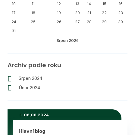
10
11
12
13
14
15
16
17
18
19
20
21
22
23
24
25
26
27
28
29
30
31
Srpen 2026
Archiv podle roku
Srpen 2024
Únor 2024
Poslední příspěvky
06,08,2024
Hlavní blog