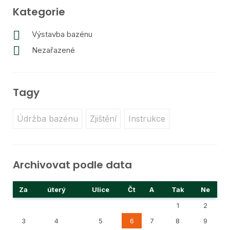
Kategorie
Výstavba bazénu
Nezařazené
Tagy
Údržba bazénu
Zjištění
Instrukce
Archivovat podle data
Za
úterý
Ulice
Čt
A
Tak
Ne
1
2
3
4
5
6
7
8
9