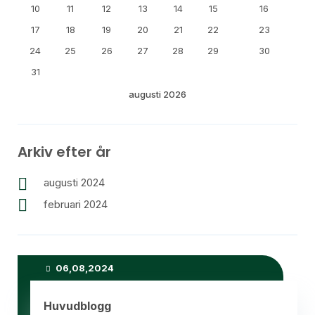
10
11
12
13
14
15
16
17
18
19
20
21
22
23
24
25
26
27
28
29
30
31
augusti 2026
Arkiv efter år
augusti 2024
februari 2024
Senaste inlägg
06,08,2024
Huvudblogg