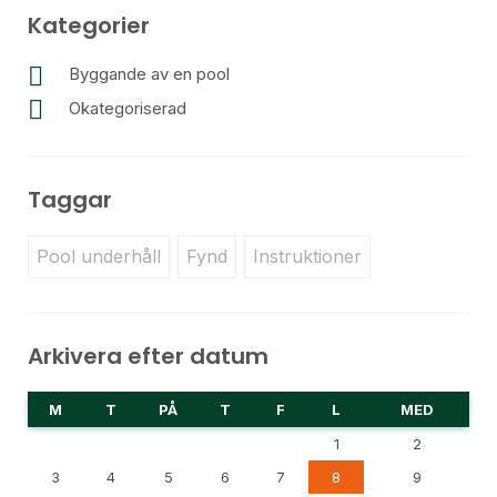
Kategorier
Byggande av en pool
Okategoriserad
Taggar
Pool underhåll
Fynd
Instruktioner
Arkivera efter datum
M
T
PÅ
T
F
L
MED
1
2
3
4
5
6
7
8
9