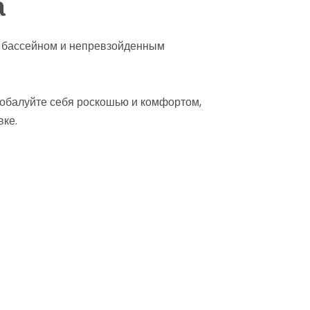
а
 бассейном и непревзойденным
 Побалуйте себя роскошью и комфортом,
вке.
Джакузи →