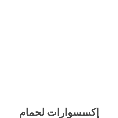
اكوزي →
إكسسوارات لحمام