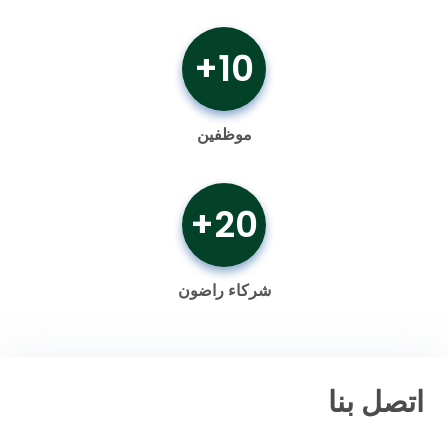
10+
موظفين
20+
شركاء راضون
اتصل بنا