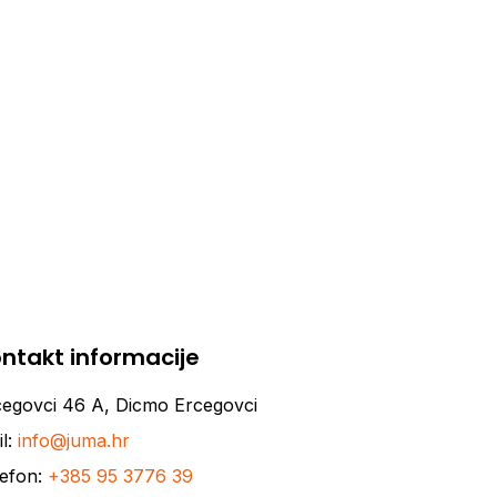
ntakt informacije
cegovci 46 A, Dicmo Ercegovci
l:
info@juma.hr
lefon:
+385 95 3776 39